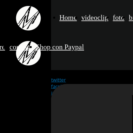
Home
videoclip
foto
b
re
contatti
Shop con Paypal
twitter
facebook
instagram
youtube